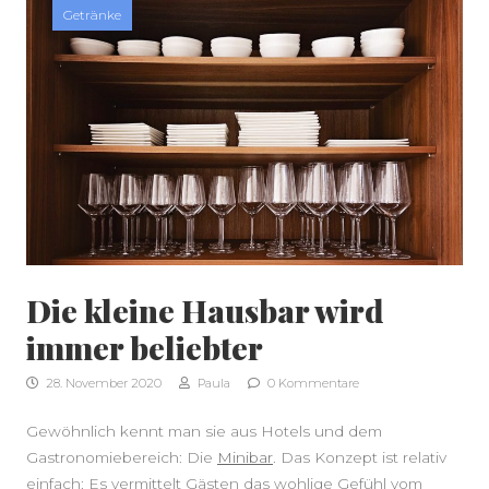
Getränke
SEITENLEISTE
Die kleine Hausbar wird
immer beliebter
28. November 2020
Paula
0 Kommentare
Gewöhnlich kennt man sie aus Hotels und dem
Gastronomiebereich: Die
Minibar
. Das Konzept ist relativ
einfach: Es vermittelt Gästen das wohlige Gefühl vom