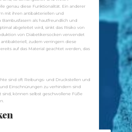
Traditionelle Gerichte zum
lle genau diese Funktionalität. Ein anderer
nachkochen
n mit ihren antibakteriellen und
Diabetiker-Socken: Schutz und
h Bambusfasern als hautfreundlich und
Komfort für empfindliche Füße
imal abgeleitet wird, sinkt das Risiko von
Produktion von Diabetikersocken verwendet
Neueste Beiträge
 antibakteriell, zudem verringern diese
reits auf das Material geachtet werden, das
Leggings – Leichte Stoffe für
Sommerläufe vs. Thermo-Leggings
für kühle Tage
Musik als Ausdruck deiner Seele: So
findest du deinen Klang
Nähte sind oft Reibungs- und Druckstellen und
Von der Approbation zur
 und Einschnürungen zu verhindern sind
Praxisleitung: Unternehmertum im
 sind, können selbst geschwollene Füße
n.
Zahnarztberuf
NationalgerichtRezepte.de –
ken
Traditionelle Gerichte zum
nachkochen
Diabetiker-Socken: Schutz und