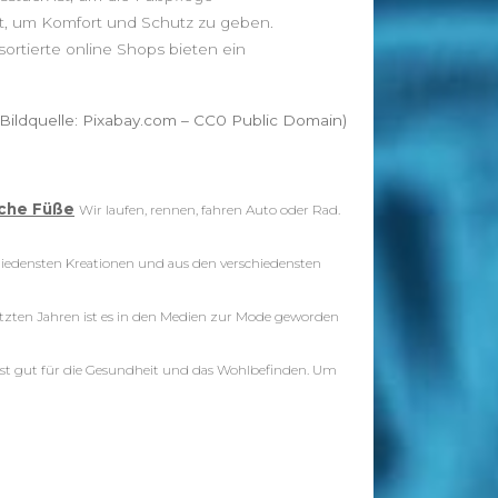
lt, um Komfort und Schutz zu geben.
ortierte online Shops bieten ein
(Bildquelle: Pixabay.com – CC0 Public Domain)
sche Füße
Wir laufen, rennen, fahren Auto oder Rad.
hiedensten Kreationen und aus den verschiedensten
etzten Jahren ist es in den Medien zur Mode geworden
st gut für die Gesundheit und das Wohlbefinden. Um