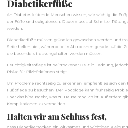
Diabetikerfüße
An Diabetes leidende Menschen wissen, wie wichtig die Fußpfl
der Füße sind obligatorisch. Dabei muss auf Schnitte, Rötu
werden.
Diabetikerfüße müssen gründlich gewaschen werden und tro
Seite helfen hier, während beim Abtrocknen gerade auf die
die besonders trockengehalten werden müssen.
Feuchtigkeitspflege ist bei trockener Haut in Ordnung, jedoc
Risiko für Pilzinfektionen steigt.
Um Probleme rechtzeitig zu erkennen, empfiehlt es sich den 
Fußpflege zu besuchen. Der Podologe kann frühzeitig Proble
über das hinausgeht, was zu Hause möglich ist. Außerdem gib
Komplikationen zu vermeiden.
Halten wir am Schluss fest,
dass Diabetikersocken ein wirksames und wichtigen Kleidungs