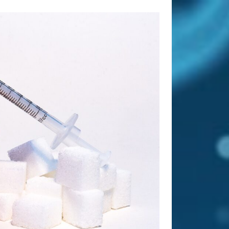
Tags
abnehmen
Allergie
Antioxidantien
Altenpflege
Apotheke
Bewegung
CBD
CBD
Ayurveda
Diät
Öl
Erkältung
Ernährung
Ernährungsumstellung
Fitness
Fitnessstudio
Fitnesstraining
Gesunder Schlaf
Gesundheit
Golf
Haarausfall
Haut
Hautpflege
Hygiene
Kräuter
Massage
Joggen
Kaffee
Nahrungsergänzung
Nahrungsergänzungsmittel
Online
Pflege
Apotheke
Pflegeheim