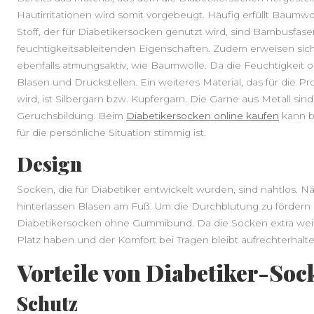
Hautirritationen wird somit vorgebeugt. Häufig erfüllt Baumwo
Stoff, der für Diabetikersocken genutzt wird, sind Bambusfaser
feuchtigkeitsableitenden Eigenschaften. Zudem erweisen sic
ebenfalls atmungsaktiv, wie Baumwolle. Da die Feuchtigkeit opt
Blasen und Druckstellen. Ein weiteres Material, das für die 
wird, ist Silbergarn bzw. Kupfergarn. Die Garne aus Metall sind
Geruchsbildung. Beim
Diabetikersocken online kaufen
kann be
für die persönliche Situation stimmig ist.
Design
Socken, die für Diabetiker entwickelt wurden, sind nahtlos. 
hinterlassen Blasen am Fuß. Um die Durchblutung zu fördern
Diabetikersocken ohne Gummibund. Da die Socken extra weit
Platz haben und der Komfort bei Tragen bleibt aufrechterhalte
Vorteile von Diabetiker-Soc
Schutz