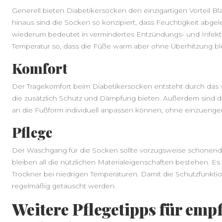
Generell bieten Diabetikersocken den einzigartigen Vorteil 
hinaus sind die Socken so konzipiert, dass Feuchtigkeit abgele
wiederum bedeutet in vermindertes Entzündungs- und Infektio
Temperatur so, dass die Füße warm aber ohne Überhitzung bl
Komfort
Der Tragekomfort beim Diabetikersocken entsteht durch das w
die zusätzlich Schutz und Dämpfung bieten. Außerdem sind di
an die Fußform individuell anpassen können, ohne einzuenge
Pflege
Der Waschgang für die Socken sollte vorzugsweise schonend 
bleiben all die nützlichen Materialeigenschaften bestehen. Es
Trockner bei niedrigen Temperaturen. Damit die Schutzfunkti
regelmäßig getauscht werden.
Weitere Pflegetipps für emp