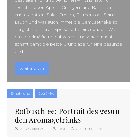
bestreiten? Und so bemühen wir uns natürlich
redlich, neben Äpfeln, Orangen und Bananen
auch Karotten, Salat, Erbsen, Blumenkohl, Spinat,
Lauch und was auch immer die Gemüsetheke so
hergibt in unseren Speisezettel einzubauen. Wer
das regelmäßig und abwechslungsreich macht,
schafft damit die beste Grundlage für eine gesunde
und …
„Power im Glas: Mixen Sie doch mal grüne Smoothies!“
weiterlesen
Ernährung
Getränke
Rotbuschtee: Portrait des gesun
den Aromagetränks
22. Oktober 2012
PeMi
0 Kommentare