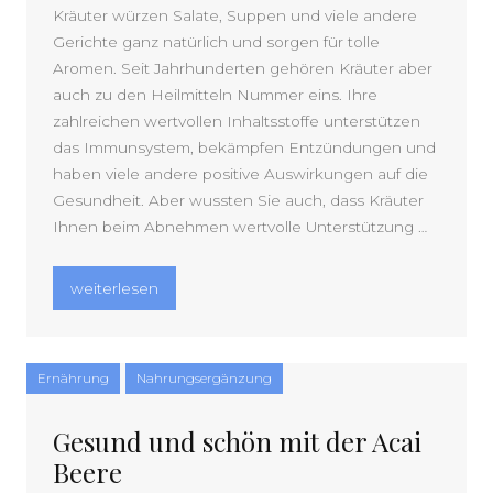
Kräuter würzen Salate, Suppen und viele andere
Gerichte ganz natürlich und sorgen für tolle
Aromen. Seit Jahrhunderten gehören Kräuter aber
auch zu den Heilmitteln Nummer eins. Ihre
zahlreichen wertvollen Inhaltsstoffe unterstützen
das Immunsystem, bekämpfen Entzündungen und
haben viele andere positive Auswirkungen auf die
Gesundheit. Aber wussten Sie auch, dass Kräuter
Ihnen beim Abnehmen wertvolle Unterstützung …
„Entschlacken und Abnehmen: Kräuter kurbeln die Fett
weiterlesen
Ernährung
Nahrungsergänzung
Gesund und schön mit der Acai
Beere