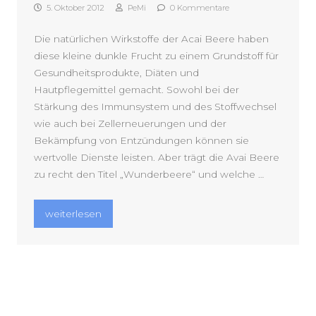
5. Oktober 2012
PeMi
0 Kommentare
Die natürlichen Wirkstoffe der Acai Beere haben
diese kleine dunkle Frucht zu einem Grundstoff für
Gesundheitsprodukte, Diäten und
Hautpflegemittel gemacht. Sowohl bei der
Stärkung des Immunsystem und des Stoffwechsel
wie auch bei Zellerneuerungen und der
Bekämpfung von Entzündungen können sie
wertvolle Dienste leisten. Aber trägt die Avai Beere
zu recht den Titel „Wunderbeere“ und welche …
„Gesund und schön mit der Acai Beere“
weiterlesen