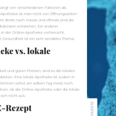
Traditionelle Gerichte zum
ängt von verschiedenen Faktoren ab.
nachkochen
ne Apotheke ist man nicht von Öffnungszeiten
Diabetiker-Socken: Schutz und
t direkt nach Hause und oftmals sind die
Komfort für empfindliche Füße
ebskosten entstehen. Ein anderer
ng in der Online-Apotheke vorherrscht.
Neueste Beiträge
 Gesundheit ist ein sehr sensibles Thema.
Leggings – Leichte Stoffe für
ke vs. lokale
Sommerläufe vs. Thermo-Leggings
für kühle Tage
Musik als Ausdruck deiner Seele: So
findest du deinen Klang
eit und guten Preisen, sind es die lokalen
Von der Approbation zur
bieten. Eine lokale Apotheke ist zudem in
Praxisleitung: Unternehmertum im
e können sofort am selben Tag meist noch
Zahnarztberuf
lnen, ob die Online-Apotheke oder die lokale
NationalgerichtRezepte.de –
sich nicht aus.
Traditionelle Gerichte zum
SEITENLEISTE
E-Rezept
nachkochen
Diabetiker-Socken: Schutz und