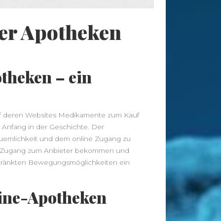
Radfahren
Rückenschmerzen
Sauna
Sport
schlank
Schlaf
der Apotheken
Vitamine
Stoffwechsel
Tee
Training
Wellness
Wandern
Übergewicht
theken – ein
News
 auf deren Websites Medikamente zum Kauf
Leggings – Leichte Stoffe für
Anfang in der Geschichte. Der
Sommerläufe vs. Thermo-Leggings
uemlichkeit und dem online Zugang zu
für kühle Tage
s Zugang zum Anbieter bekommen und
Musik als Ausdruck deiner Seele: So
hränkten Bewegungsmöglichkeiten ein
findest du deinen Klang
Von der Approbation zur
Praxisleitung: Unternehmertum im
ine-Apotheken
Zahnarztberuf
NationalgerichtRezepte.de –