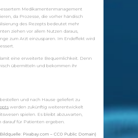
Nahrungsergänzung
Gesundheit
m verbessertem Medikamentenmanagement
mieren, da Prozesse, die vorher händisch
Gesundheitstipps
talisierung des Rezepts bedeutet mehr
Krankheitsbilder
nten ziehen vor allem Nutzen daraus,
Therapien und Lehren
änge zum Arzt einzusparen. Im Endeffekt wird
Werbung
essert.
Oral-B SmartSeries 6500
damit eine erweiterte Bequemlichkeit. Denn
Elektrische Zahnbürste
onisch übermitteln und bekommen ihr
(wiederaufladbare Zahnbürste mit 2.
Handstück, mit Bluetooth, Timer,
Aufsteckbürsten CrossAction,
Sensitiv, 3DWhite, Tiefenreinigung,
powered by Braun)
stellen und nach Hause geliefert zu
epts
werden zukünftig weiterentwickelt
Fitbit Charge 2 Heart Rate and
swesen spielen. Es bleibt abzuwarten,
Fitness Wrist Band, schwarz, Small
 darauf für Patienten ergeben.
(Bildquelle: Pixabay.com – CC0 Public Domain)