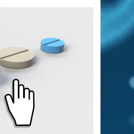
Tags
abnehmen
Allergie
Antioxidantien
Altenpflege
Apotheke
Bewegung
CBD
CBD
Ayurveda
Diät
Öl
Erkältung
Ernährung
Ernährungsumstellung
Fitness
Fitnessstudio
Fitnesstraining
Gesunder Schlaf
Gesundheit
Golf
Haarausfall
Haut
Hautpflege
Hygiene
Kräuter
Massage
Joggen
Kaffee
Nahrungsergänzung
Nahrungsergänzungsmittel
Online
Pflege
Apotheke
Pflegeheim