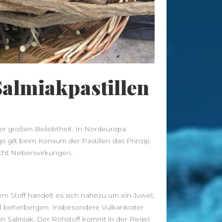
Radfahren
Rückenschmerzen
Sauna
Sport
schlank
Schlaf
Vitamine
Stoffwechsel
Tee
Training
Wellness
Wandern
Übergewicht
almiakpastillen
News
Leggings – Leichte Stoffe für
Sommerläufe vs. Thermo-Leggings
er großen Beliebtheit. In Nordeuropa
gs gilt beim Konsum der Pastillen das Prinzip:
für kühle Tage
acht Nebenwirkungen.
Musik als Ausdruck deiner Seele: So
findest du deinen Klang
Von der Approbation zur
Praxisleitung: Unternehmertum im
em Stoff handelt es sich nahezu um ein Juwel,
Zahnarztberuf
ral beherbergen. Insbesondere Vulkankrater
NationalgerichtRezepte.de –
 Salmiak. Der Rohstoff kommt in der Regel