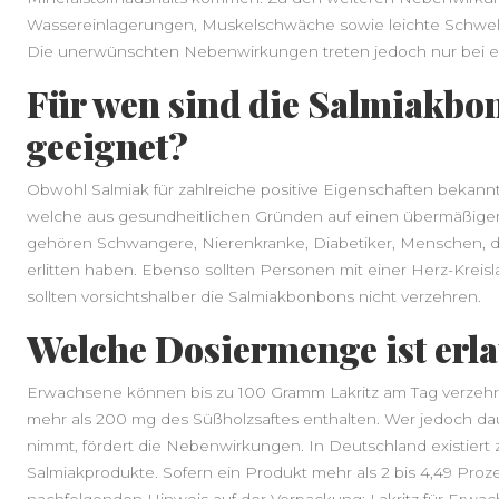
Wassereinlagerungen, Muskelschwäche sowie leichte Schwel
Die unerwünschten Nebenwirkungen treten jedoch nur bei e
Für wen sind die Salmiakbo
geeignet?
Obwohl Salmiak für zahlreiche positive Eigenschaften bekannt
welche aus gesundheitlichen Gründen auf einen übermäßigen
gehören Schwangere, Nierenkranke, Diabetiker, Menschen, die
erlitten haben. Ebenso sollten Personen mit einer Herz-Kreis
sollten vorsichtshalber die Salmiakbonbons nicht verzehren.
Welche Dosiermenge ist erl
Erwachsene können bis zu 100 Gramm Lakritz am Tag verzehren
mehr als 200 mg des Süßholzsaftes enthalten. Wer jedoch dau
nimmt, fördert die Nebenwirkungen. In Deutschland existiert
Salmiakprodukte. Sofern ein Produkt mehr als 2 bis 4,49 Proz