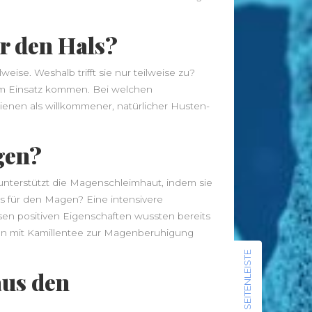
Traditionelle Gerichte zum
nachkochen
ür den Hals?
Diabetiker-Socken: Schutz und
Komfort für empfindliche Füße
weise. Weshalb trifft sie nur teilweise zu?
 zum Einsatz kommen. Bei welchen
Neueste Beiträge
dienen als willkommener, natürlicher Husten-
Leggings – Leichte Stoffe für
Sommerläufe vs. Thermo-Leggings
gen?
für kühle Tage
Musik als Ausdruck deiner Seele: So
 unterstützt die Magenschleimhaut, indem sie
findest du deinen Klang
us für den Magen? Eine intensivere
Von der Approbation zur
en positiven Eigenschaften wussten bereits
Praxisleitung: Unternehmertum im
tion mit Kamillentee zur Magenberuhigung
Zahnarztberuf
SEITENLEISTE
NationalgerichtRezepte.de –
aus den
Traditionelle Gerichte zum
nachkochen
Diabetiker-Socken: Schutz und