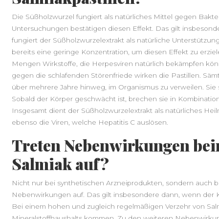
Die Süßholzwurzel fungiert als natürliches Mittel gegen Bakt
Untersuchungen bestätigen diesen Effekt. Das gilt insbesonde
fungiert der Süßholzwurzelextrakt als natürliche Unterstützun
bereits eine geringe Konzentration, um diesen Effekt zu erziel
Mengen Wirkstoffe, die Herpesviren natürlich bekämpfen kön
gegen die schlafenden Störenfriede wirken die Pastillen. Sämt
über mehrere Jahre hinweg, im Organismus zu verweilen. Si
Sobald der Körper geschwächt ist, brechen sie in Kombinatio
Insgesamt dient der Süßholzwurzelextrakt als natürliches Heilm
ebenso die Viren, welche Hepatitis C auslösen.
Treten Nebenwirkungen be
Salmiak auf?
Nicht nur bei synthetischen Arzneiprodukten, sondern auch be
Nebenwirkungen auf. Das gilt insbesondere dann, wenn der K
Bei einem hohen und zugleich regelmäßigen Verzehr von Sa
Mineralstoffhaushalts kommen. Zu den weiteren Nebenwirkun