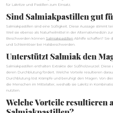
für Lakritze und Pastillen zum Einsatz.
Sind Salmiakpastillen gut f
Salmiakpastillen sind eine Süßigkeit. Diese Aussage stimmt teil
Weil sie ebenso als Naturheilmittel in der Alternativmedizin
Beschwerden können
Salmiakpastillen
Abhilfe schaffen? Sie 
und Schleimlöser bei Halsbeschwerden.
Unterstützt Salmiak den Ma
Salmiakpastillen enthalten Extrakte der Süßholzwurzel. Diese
deren Durchblutung fördert. Welche Vorteile resultieren dara
Durchblutung löst Krämpfe und beruhigt den Magen. Von dies
die Menschen im Mittelalter, weshalb sie Lakritz in Kombina
nutzten.
Welche Vorteile resultieren 
Salmiakpastillen?