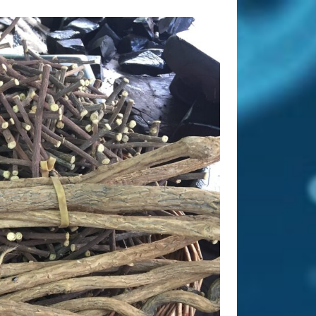
Tags
abnehmen
Allergie
Antioxidantien
Altenpflege
Apotheke
Bewegung
CBD
CBD
Ayurveda
Diät
Öl
Erkältung
Ernährung
Ernährungsumstellung
Fitness
Fitnessstudio
Fitnesstraining
Gesunder Schlaf
Gesundheit
Golf
Haarausfall
Haut
Hautpflege
Hygiene
Kräuter
Massage
Joggen
Kaffee
Nahrungsergänzung
Nahrungsergänzungsmittel
Online
Pflege
Apotheke
Pflegeheim