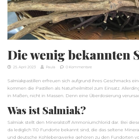
Die wenig bekannten S
25. April 2023
Paula
0 Kommentare
Salmiakpastillen erfreuen sich aufgrund ihres Geschmacks ein
kommen die Pastillen als Naturheilmittel zum Einsatz. Allerdin
in Maßen, nicht in Massen. Denn eine Überdosierung verurs
Was ist Salmiak?
Salmiak stellt den Mineralstoff Ammoniumchlorid dar. Bei dies
da lediglich 110 Fundorte bekannt sind, die das seltene Mine
und deutsche Kohlebergwerke gehören zu den Fundorten von