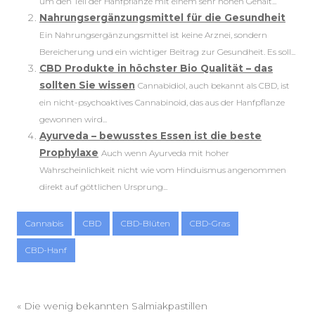
um den Teil der Hanfpflanze mit einem sehr hohen Gehalt...
Nahrungsergänzungsmittel für die Gesundheit
Ein Nahrungsergänzungsmittel ist keine Arznei, sondern
Bereicherung und ein wichtiger Beitrag zur Gesundheit. Es soll...
CBD Produkte in höchster Bio Qualität – das
sollten Sie wissen
Cannabidiol, auch bekannt als CBD, ist
ein nicht-psychoaktives Cannabinoid, das aus der Hanfpflanze
gewonnen wird...
Ayurveda – bewusstes Essen ist die beste
Prophylaxe
Auch wenn Ayurveda mit hoher
Wahrscheinlichkeit nicht wie vom Hinduismus angenommen
direkt auf göttlichen Ursprung...
Cannabis
CBD
CBD-Blüten
CBD-Gras
CBD-Hanf
«
Die wenig bekannten Salmiakpastillen