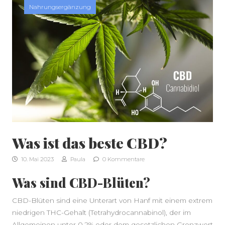
Nahrungsergänzung
Was ist das beste CBD?
10. Mai 2023
Paula
0 Kommentare
Was sind CBD-Blüten?
CBD-Blüten sind eine Unterart von Hanf mit einem extrem
niedrigen THC-Gehalt (Tetrahydrocannabinol), der im
Allgemeinen unter 0,2% oder dem gesetzlichen Grenzwert