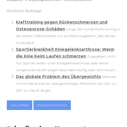
Ähnliche Beiträge:
Krafttraining gegen Rückenschmerzen und
Osteoporose-Schäden
Lange Zeit wurde Krafttraining in
der breiten Öffentlichkeit nur als Mittel angesehen, den Körper
muskulärer...
Sportlerkrankheit Kniegelenksarthrose: Wenn
die Knie beim Laufen schmerzen
Zugegeben, nicht
nur Sportler leiden unter Kniegelenksarthrose, aber aktive
Langstreckenläufer klagen besonders häufig über Schmerzen...
Das globale Problem des Übergewichts
Weltweit
nimmt die Anzahl an übergewichtigen Menschen von Jahr zu
Jahr zu. Das ist längst...
Gesundheit
Rückenschmerzen