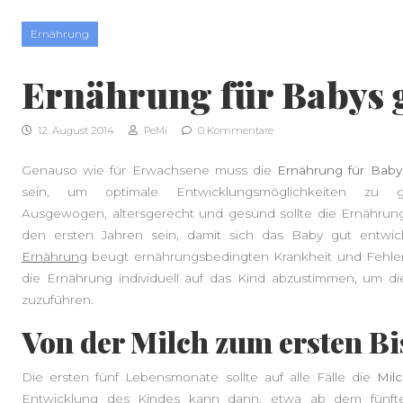
Skip to content
Ernährung
Ernährung für Babys 
12. August 2014
PeMi
0 Kommentare
Genauso wie für Erwachsene muss die
Ernährung für Baby
sein, um optimale Entwicklungsmöglichkeiten zu gew
Ausgewogen, altersgerecht und gesund sollte die Ernährung
den ersten Jahren sein, damit sich das Baby gut entw
Ernährung
beugt ernährungsbedingten Krankheit und Fehlen
die Ernährung individuell auf das Kind abzustimmen, um di
zuzuführen.
Von der Milch zum ersten Bi
Die ersten fünf Lebensmonate sollte auf alle Fälle die
Mil
Entwicklung des Kindes kann dann, etwa ab dem fünf