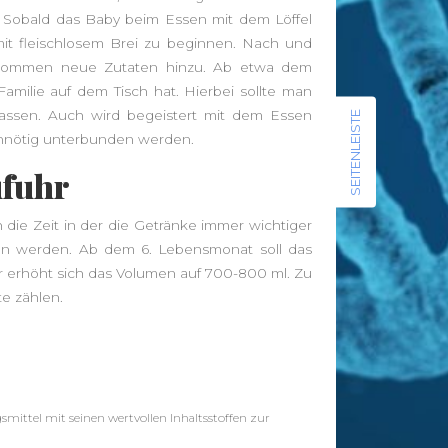
Radfahren
Rückenschmerzen
Sauna
s. Sobald das Baby beim Essen mit dem Löffel
Sport
schlank
Schlaf
 mit fleischlosem Brei zu beginnen. Nach und
Vitamine
Stoffwechsel
Tee
Training
e kommen neue Zutaten hinzu. Ab etwa dem
Wellness
Wandern
Übergewicht
Familie auf dem Tisch hat. Hierbei sollte man
assen. Auch wird begeistert mit dem Essen
SEITENLEISTE
 unnötig unterbunden werden.
ufuhr
News
 die Zeit in der die Getränke immer wichtiger
Leggings – Leichte Stoffe für
ten werden. Ab dem 6. Lebensmonat soll das
Sommerläufe vs. Thermo-Leggings
r erhöht sich das Volumen auf 700-800 ml. Zu
für kühle Tage
e zählen.
Musik als Ausdruck deiner Seele: So
findest du deinen Klang
Von der Approbation zur
Praxisleitung: Unternehmertum im
Zahnarztberuf
gsmittel mit seinen wertvollen Inhaltsstoffen zur
NationalgerichtRezepte.de –