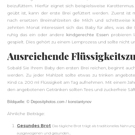
beizufüttern. Hierfür eignet sich beispielsweise Karottenmu
geübt ist, kann der erste Brei gefüttert werden. Zuerst ist
nach ersetzen Breimahlzeiten die Milch und schrittweis
zehnten Monat interessiert sich das Baby für alles, was die 
ruhig das ein oder andere
kindgerechte Essen
probieren l
gespielt. Dies gehört zu einem Lernprozess und sollte nicht
Ausreichende Flüssigkeitsz
Sobald Sie Ihrem Baby den ersten Brei reichen, beginnt auch
werden. Zu jeder Mahlzeit sollte etwas zu trinken angebo
Kind ca. 200 ml Flüssigkeit am Tag aufnehmen. Mit einem Jah
den angebotenen Getränken sollten Tees und zuckerfreie Säft
Bildquelle: © Depositphotos.com / konstantynov
Ähnliche Beiträge:
Gesundes Brot
Das tägliche Brot trägt als traditionelles Nahrun
ausgewogenen und gesunden...