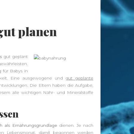
Tags
gut planen
abnehmen
Allergie
Antioxidantien
Altenpflege
Apotheke
Bewegung
CBD
CBD
Ayurveda
Diät
Öl
s
gut geplant
Erkältung
ährleisten.
Ernährung
Ernährungsumstellung
 für Babys in
Fitness
Fitnessstudio
Fitnesstraining
ickelt. Eine ausgewogene und
gut geplante
twicklungen. Die Eltern haben die Aufgabe,
Gesunder Schlaf
Gesundheit
esem alle wichtigen Nähr- und Mineralstoffe
Golf
Haarausfall
Haut
Hautpflege
Hygiene
ssen
Kräuter
Massage
Joggen
Kaffee
Nahrungsergänzung
Nahrungsergänzungsmittel
Online
ch als Ernährungsgrundlage
dienen. Je nach
Pflege
Apotheke
Pflegeheim
ten Lebensmonat, damit begonnen werden