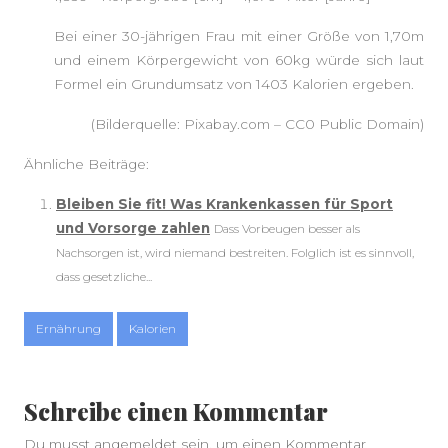
Bei einer 30-jährigen Frau mit einer Größe von 1,70m
und einem Körpergewicht von 60kg würde sich laut
Formel ein Grundumsatz von 1403 Kalorien ergeben.
(Bilderquelle: Pixabay.com – CC0 Public Domain)
Ähnliche Beiträge:
Bleiben Sie fit! Was Krankenkassen für Sport
und Vorsorge zahlen
Dass Vorbeugen besser als
Nachsorgen ist, wird niemand bestreiten. Folglich ist es sinnvoll,
dass gesetzliche...
Ernährung
Kalorien
Schreibe einen Kommentar
Du musst
angemeldet
sein, um einen Kommentar