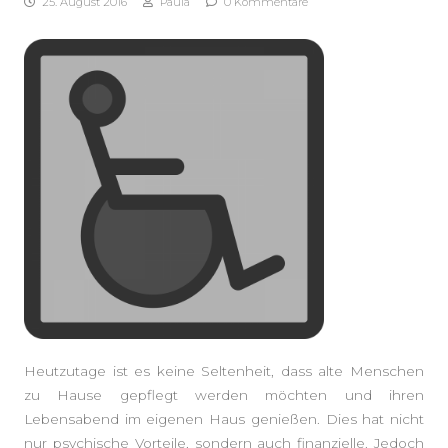
25. August 2016
Paula
0 Kommentare
SEITENLEISTE
Heutzutage ist es keine Seltenheit, dass alte Menschen
zu Hause gepflegt werden möchten und ihren
Lebensabend im eigenen Haus genießen. Dies hat nicht
nur psychische Vorteile, sondern auch finanzielle. Jedoch