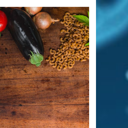
Tags
abnehmen
Allergie
Antioxidantien
Altenpflege
Apotheke
Bewegung
CBD
CBD
Ayurveda
Diät
Öl
Erkältung
Ernährung
Ernährungsumstellung
Fitness
Fitnessstudio
Fitnesstraining
Gesunder Schlaf
Gesundheit
Golf
Haarausfall
Haut
Hautpflege
Hygiene
Kräuter
Massage
Joggen
Kaffee
Nahrungsergänzung
Nahrungsergänzungsmittel
Online
Pflege
Apotheke
Pflegeheim