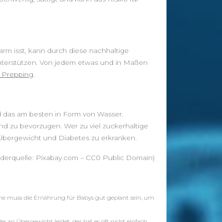
Nahrungsergänzung
Gesundheit
Gesundheitstipps
Krankheitsbilder
arm isst, kann durch diese nachhaltige
Therapien und Lehren
terstützen. Von jedem etwas und in Maßen
Werbung
 Prepping
.
Oral-B SmartSeries 6500
Elektrische Zahnbürste
(wiederaufladbare Zahnbürste mit 2.
nd das am besten in Form von Wasser.
Handstück, mit Bluetooth, Timer,
ind zu bevorzugen. Wer zu viel zuckerhaltige
Aufsteckbürsten CrossAction,
 Übergewicht und Diabetes zu erkranken.
Sensitiv, 3DWhite, Tiefenreinigung,
powered by Braun)
ilderquelle: Pixabay.com – CC0 Public Domain)
Fitbit Charge 2 Heart Rate and
Fitness Wrist Band, schwarz, Small
ne muss die Ernährung für Babys gut geplant sein, um
er an Übergewicht leidet, der hat es oft nicht einfach.