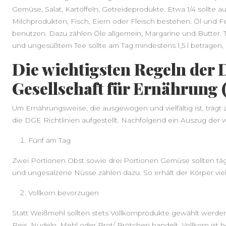
Gemüse, Salat, Kartoffeln, Getreideprodukte. Etwa 1/4 sollte a
Milchprodukten, Fisch, Eiern oder Fleisch bestehen. Öl und F
benutzen. Dazu zählen Öle allgemein, Margarine und Butter. 
und ungesüßtem Tee sollte am Tag mindestens 1,5 l betragen, b
Die wichtigsten Regeln der
Gesellschaft für Ernährung
Um Ernährungsweise, die ausgewogen und vielfältig ist, träg
die DGE Richtlinien aufgestellt. Nachfolgend ein Auszug der w
Fünf am Tag
Zwei Portionen Obst sowie drei Portionen Gemüse sollten tä
und ungesalzene Nüsse zählen dazu. So erhält der Körper viel
Vollkorn bevorzugen
Statt Weißmehl sollten stets Vollkornprodukte gewählt werden.
Reis, Nudeln, Mehl oder Brot/ Brötchen handelt. Vollkorn ist h