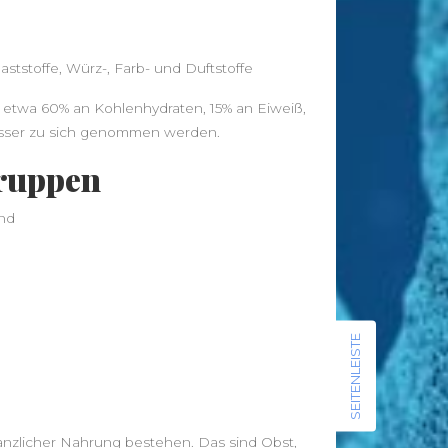
Traditionelle Gerichte zum
nachkochen
Diabetiker-Socken: Schutz und
laststoffe, Würz-, Farb- und Duftstoffe
Komfort für empfindliche Füße
 etwa 60% an Kohlenhydraten, 15% an Eiweiß,
Wasser zu sich genommen werden.
Neueste Beiträge
gruppen
Leggings – Leichte Stoffe für
Sommerläufe vs. Thermo-Leggings
für kühle Tage
ind
Musik als Ausdruck deiner Seele: So
findest du deinen Klang
Von der Approbation zur
Praxisleitung: Unternehmertum im
SEITENLEISTE
Zahnarztberuf
NationalgerichtRezepte.de –
Traditionelle Gerichte zum
nachkochen
lanzlicher Nahrung bestehen. Das sind Obst,
Diabetiker-Socken: Schutz und