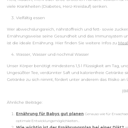
viele Krankheiten (Diabetes, Herz-Kreislauf) senken.
Vielfältig essen
Wer abwechslungsreich, nährstoffreich und fett- sowie zucker
Ernährungsweise seine Gesundheit und das Immunsystem un
ist die ideale Ernährung. Hier finden Sie weitere Infos zu
Meal
Wasser, Wasser und nochmal Wasser
Unser Körper benötigt mindestens 1,5 l Flüssigkeit am Tag, u
Ungesüßter Tee, verdünnter Saft und kalorienfreie Getränke s
Getränke zu sich nimmt, fördert unter anderem das Risiko an
(B
Ähnliche Beiträge:
Ernährung für Babys gut planen
Genauso wie für Erwachse
optimale Entwicklungsmöglichkeiten...
Wie wichtig ist der Ernährungsplan bei einer Diät?
W