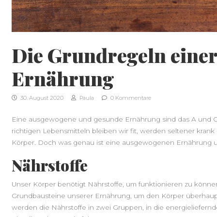
Die Grundregeln eine
Ernährung
30. August 2020
Paula
0 Kommentare
Eine ausgewogene und gesunde Ernährung sind das A und O f
richtigen Lebensmitteln bleiben wir fit, werden seltener kra
Körper. Doch was genau ist eine ausgewogenen Ernährung un
Nährstoffe
Unser Körper benötigt Nährstoffe, um funktionieren zu können
Grundbausteine unserer Ernährung, um den Körper überhaupt
werden die Nährstoffe in zwei Gruppen, in die energieliefernd