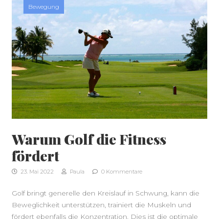
Bewegung
Warum Golf die Fitness
SEITENLEISTE
fördert
23. Mai 2022
Paula
0 Kommentare
Golf bringt generelle den Kreislauf in Schwung, kann die
Beweglichkeit unterstützen, trainiert die Muskeln und
fördert ebenfalls die Konzentration. Dies ist die optimale