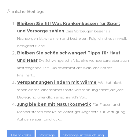
Ähnliche Beiträge:
Bleiben Sie fit! Was Krankenkassen für Sport
und Vorsorge zahlen
Dass Vorbeugen besser als
Nachsorgen ist, wird niemand bestreiten. Folglich ist es sinnvoll,
dass gesetzliche...
Bleiben Sie schön schwanger! Tipps für Haut
und Haar
Die Schwangerschaft ist eine wunderbare, aber auch
anstrengende Zeit. Das bekommt der weibliche Körper
knallhart...
Verspannungen lindern mit Wärme
Wer hat nicht
schon einmal eine schmerzhafte Verspannung erlebt, die jede
Bewegung unendlich einschränkt? Vor...
Jung bleiben mit Naturkosmetik
Für Frauen und
Männer stehen eine Reihe vielfältiger Angebote zur Verfügung.
Auf den ersten Eindruck...
Darmkrebs
Vorsorge
Vorsorgeuntersuchung