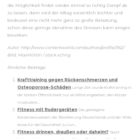
die Möglichkeit findet wieder einmal so richtig Dampf ab
zu lassen, dann wird der Alltag wesentlich leichter und
bedeutet eine nicht mehr ganz so große Belastung,
schon diese geringe Abnahme des Stressen kann einiges
bewirken.
Autor: http://www.contentworld.com/authors/profile/362/
Bild: MaxMilli0n / stock.xchng
Ähnliche Beiträge:
Krafttraining gegen Rückenschmerzen und
Osteoporose-Schäden
Lange Zeit wurde Krafttraining in
der breiten Öffentlichkeit nur als Mittel angesehen, den Körper
muskulärer...
Fitness mit Rudergeräten
Das gestiegene
Körperbewusstsein der Bevölkerung Deutschlands und der Wille,
etwas für die Gesundheit zu tun,...
Fitness drinnen, draußen oder daheim?
Sport