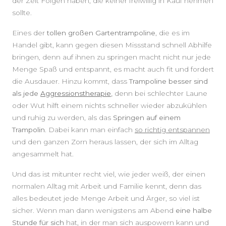
der Zeit Folgen haben, die keiner freiwillig in Kauf nehmen
sollte.
Eines der
tollen großen Gartentrampoline
, die es im
Handel gibt, kann gegen diesen Missstand schnell Abhilfe
bringen, denn auf ihnen zu springen macht nicht nur jede
Menge Spaß und entspannt, es macht auch fit und fordert
die Ausdauer. Hinzu kommt, dass
Trampoline besser sind
als jede
Aggressionstherapie
,
denn bei schlechter Laune
oder Wut hilft einem nichts schneller wieder abzukühlen
und ruhig zu werden, als das
Springen auf einem
Trampolin
. Dabei kann man einfach
so richtig entspannen
und den ganzen Zorn heraus lassen, der sich im Alltag
angesammelt hat.
Und das ist mitunter recht viel, wie jeder weiß, der einen
normalen Alltag mit Arbeit und Familie kennt, denn das
alles bedeutet jede Menge Arbeit und Ärger, so viel ist
sicher. Wenn man dann wenigstens am Abend
eine halbe
Stunde für sich
hat, in der man sich auspowern kann und