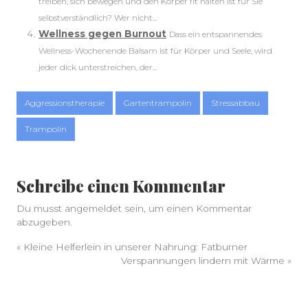
treiben, sich bewegen und den Körper fit halten ist für Sie
selbstverständlich? Wer nicht...
Wellness gegen Burnout
Dass ein entspannendes
Wellness-Wochenende Balsam ist für Körper und Seele, wird
jeder dick unterstreichen, der...
Aggressionstherapie
Gartentrampolin
Stressabbau
Trampolin
Schreibe einen Kommentar
Du musst
angemeldet
sein, um einen Kommentar
abzugeben.
«
Kleine Helferlein in unserer Nahrung: Fatburner
Verspannungen lindern mit Wärme
»