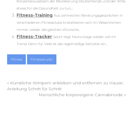
Körperbewusstsein der Bevölkerung Deutschlands und der Wille,
etwas für die Gesundheit zu tun,...
Fitness-Training
Aus zahlreichen Beratungsgesprächen in
verschiedenen Fitnessclubs kristallisieren sich im Wesentlichen
immer wieder die gleichen Wünsche...
Fitness-Tracker
Sport liegt heutzutage wieder voll im
Trend. Denn für Viele ist die regelmäßige Aktivität ein...
Fitness
Fitnessstudio
«
Künstliche Wimpern ankleben und entfernen zu Hause:
Anleitung Schritt für Schritt
Menschliche körpereigene Cannabinoide
»