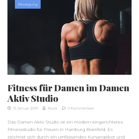
Bewegung
Fitness für Damen im Damen
SEITENLEISTE
Aktiv Studio
15. Januar 2019
Paula
0 Kommentare
Das Damen Aktiv Studio ist ein modern eingerichtetes
Fitnessstudio für Frauen in Hamburg Bramfeld. Es
zeichnet sich durch ein umfassendes Kursangebot und