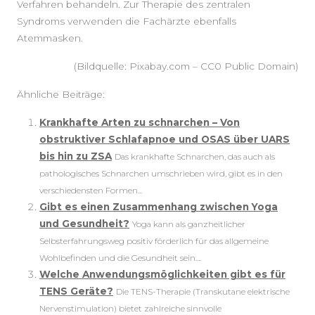
Verfahren behandeln. Zur Therapie des zentralen
Syndroms verwenden die Fachärzte ebenfalls
Atemmasken.
(Bildquelle: Pixabay.com – CC0 Public Domain)
Ähnliche Beiträge:
Krankhafte Arten zu schnarchen – Von
obstruktiver Schlafapnoe und OSAS über UARS
bis hin zu ZSA
Das krankhafte Schnarchen, das auch als
pathologisches Schnarchen umschrieben wird, gibt es in den
verschiedensten Formen...
Gibt es einen Zusammenhang zwischen Yoga
und Gesundheit?
Yoga kann als ganzheitlicher
Selbsterfahrungsweg positiv förderlich für das allgemeine
Wohlbefinden und die Gesundheit sein....
Welche Anwendungsmöglichkeiten gibt es für
TENS Geräte?
Die TENS-Therapie (Transkutane elektrische
Nervenstimulation) bietet zahlreiche sinnvolle