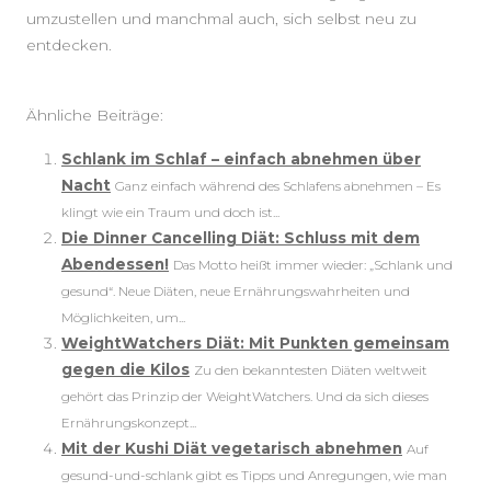
umzustellen und manchmal auch, sich selbst neu zu
entdecken.
Ähnliche Beiträge:
Schlank im Schlaf – einfach abnehmen über
Nacht
Ganz einfach während des Schlafens abnehmen – Es
klingt wie ein Traum und doch ist...
Die Dinner Cancelling Diät: Schluss mit dem
Abendessen!
Das Motto heißt immer wieder: „Schlank und
gesund“. Neue Diäten, neue Ernährungswahrheiten und
Möglichkeiten, um...
WeightWatchers Diät: Mit Punkten gemeinsam
gegen die Kilos
Zu den bekanntesten Diäten weltweit
gehört das Prinzip der WeightWatchers. Und da sich dieses
Ernährungskonzept...
Mit der Kushi Diät vegetarisch abnehmen
Auf
gesund-und-schlank gibt es Tipps und Anregungen, wie man