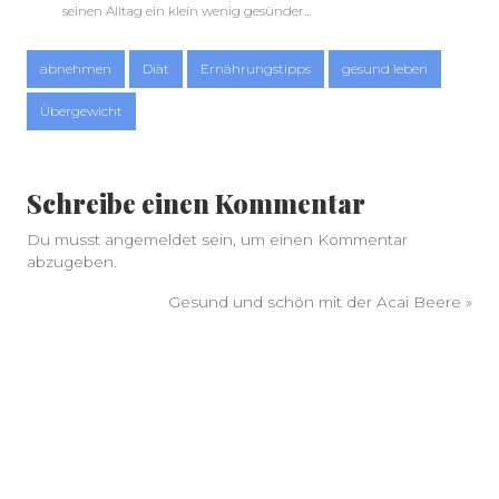
seinen Alltag ein klein wenig gesünder...
abnehmen
Diät
Ernährungstipps
gesund leben
Übergewicht
Schreibe einen Kommentar
Du musst
angemeldet
sein, um einen Kommentar
abzugeben.
Gesund und schön mit der Acai Beere
»