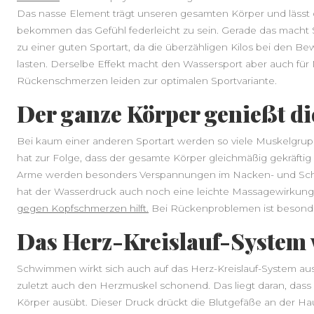
Das nasse Element trägt unseren gesamten Körper und läss
bekommen das Gefühl federleicht zu sein. Gerade das mach
zu einer guten Sportart, da die überzähligen Kilos bei den 
lasten. Derselbe Effekt macht den Wassersport aber auch für
Rückenschmerzen leiden zur optimalen Sportvariante.
Der ganze Körper genießt die
Bei kaum einer anderen Sportart werden so viele Muskelgr
hat zur Folge, dass der gesamte Körper gleichmäßig gekräfti
Arme werden besonders Verspannungen im Nacken- und Schul
hat der Wasserdruck auch noch eine leichte Massagewirkung,
gegen Kopfschmerzen hilft.
Bei Rückenproblemen ist besonde
Das Herz-Kreislauf-System 
Schwimmen wirkt sich auch auf das Herz-Kreislauf-System aus 
zuletzt auch den Herzmuskel schonend. Das liegt daran, das
Körper ausübt. Dieser Druck drückt die Blutgefäße an der H