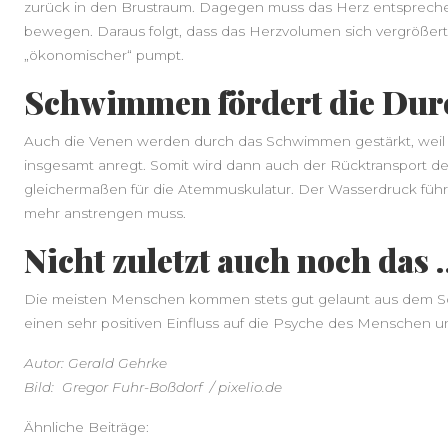
zurück in den Brustraum. Dagegen muss das Herz entsprec
bewegen. Daraus folgt, dass das Herzvolumen sich vergrößert
„ökonomischer“ pumpt.
Schwimmen fördert die Dur
Auch die Venen werden durch das Schwimmen gestärkt, weil
insgesamt anregt. Somit wird dann auch der Rücktransport des
gleichermaßen für die Atemmuskulatur. Der Wasserdruck führ
mehr anstrengen muss.
Nicht zuletzt auch noch das 
Die meisten Menschen kommen stets gut gelaunt aus dem 
einen sehr positiven Einfluss auf die Psyche des Menschen u
Autor: Gerald Gehrke
Bild: Gregor Fuhr-Boßdorf / pixelio.de
Ähnliche Beiträge: