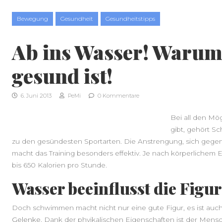
Skip to content
Bewegung
Gesundheit
Gesundheitstipps
Ab ins Wasser! Waru
gesund ist!
6. Juni 2013
PeMi
0 Kommentare
Bei all den Mög
gibt, gehört S
zu den gesündesten Sportarten. Die Anstrengung, sich geg
macht das Training besonders effektiv. Je nach körperlichem 
bis 650 Kalorien pro Stunde.
Wasser beeinflusst die Figu
Doch schwimmen macht nicht nur eine gute Figur, es ist auc
Gelenke.
Dank der phyikalischen Eigenschaften ist der Mensch