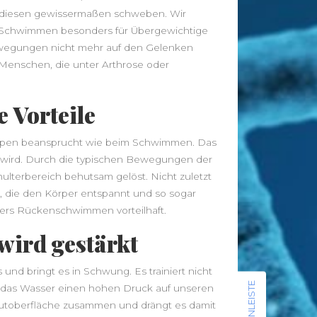
Radfahren
Rückenschmerzen
Sauna
t diesen gewissermaßen schweben. Wir
Sport
schlank
Schlaf
t Schwimmen besonders für Übergewichtige
Vitamine
Stoffwechsel
Tee
Training
Bewegungen nicht mehr auf den Gelenken
Wellness
Wandern
Übergewicht
 Menschen, die unter Arthrose oder
 Vorteile
uppen beansprucht wie beim Schwimmen. Das
News
g wird. Durch die typischen Bewegungen der
Leggings – Leichte Stoffe für
terbereich behutsam gelöst. Nicht zuletzt
Sommerläufe vs. Thermo-Leggings
 die den Körper entspannt und so sogar
für kühle Tage
rs Rückenschwimmen vorteilhaft.
Musik als Ausdruck deiner Seele: So
wird gestärkt
findest du deinen Klang
Von der Approbation zur
und bringt es in Schwung. Es trainiert nicht
Praxisleitung: Unternehmertum im
SEITENLEISTE
s das Wasser einen hohen Druck auf unseren
Zahnarztberuf
autoberfläche zusammen und drängt es damit
NationalgerichtRezepte.de –