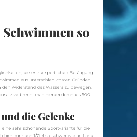
Tags
m Schwimmen so
abnehmen
Allergie
Antioxidantien
Altenpflege
Apotheke
Bewegung
CBD
CBD
Ayurveda
Diät
Öl
Erkältung
Ernährung
Ernährungsumstellung
lichkeiten, die es zur sportlichen Betätigung
Fitness
Fitnessstudio
Fitnesstraining
chwimmen aus unterschiedlichsten Gründen
en den Widerstand des Wassers zu bewegen,
Gesunder Schlaf
Gesundheit
Einsatz verbrennt man hierbei durchaus 500
Golf
Haarausfall
Haut
Hautpflege
Hygiene
r und die Gelenke
Kräuter
Massage
Joggen
Kaffee
Nahrungsergänzung
Nahrungsergänzungsmittel
Online
h eine sehr
schonende Sportvariante für die
Pflege
Apotheke
Pflegeheim
 hier nur noch 1/7tel so schwer wie an Land.