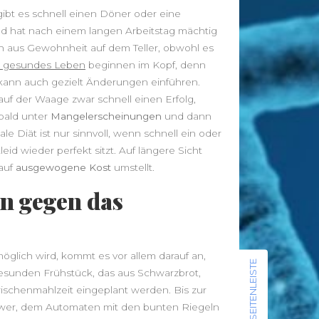
Radfahren
Rückenschmerzen
Sauna
ibt es schnell einen Döner oder eine
Sport
schlank
Schlaf
d hat nach einem langen Arbeitstag mächtig
Vitamine
Stoffwechsel
Tee
Training
h aus Gewohnheit auf dem Teller, obwohl es
Wellness
Wandern
Übergewicht
n gesundes Leben
beginnen im Kopf, denn
ann auch gezielt Änderungen einführen.
uf der Waage zwar schnell einen Erfolg,
 bald unter
Mangelerscheinungen
und dann
ale Diät ist nur sinnvoll, wenn schnell ein oder
News
id wieder perfekt sitzt. Auf längere Sicht
Leggings – Leichte Stoffe für
auf
ausgewogene Kost
umstellt.
Sommerläufe vs. Thermo-Leggings
n gegen das
für kühle Tage
Musik als Ausdruck deiner Seele: So
findest du deinen Klang
glich wird, kommt es vor allem darauf an,
Von der Approbation zur
SEITENLEISTE
esunden Frühstück, das aus Schwarzbrot,
Praxisleitung: Unternehmertum im
wischenmahlzeit eingeplant werden. Bis zur
Zahnarztberuf
chwer, dem Automaten mit den bunten Riegeln
NationalgerichtRezepte.de –