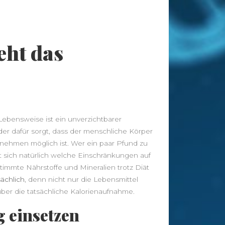
Tags
ht das
abnehmen
Allergie
Antioxidantien
Altenpflege
Apotheke
Bewegung
CBD
CBD
Ayurveda
Diät
Öl
Erkältung
Ernährung
Ernährungsumstellung
ebensweise ist ein unverzichtbarer
Fitness
Fitnessstudio
Fitnesstraining
der dafür sorgt, dass der menschliche Körper
bnehmen möglich ist. Wer ein paar Pfund zu
Gesunder Schlaf
Gesundheit
t sich natürlich welche Einschränkungen auf
Golf
immte Nährstoffe und Mineralien trotz Diät
Haarausfall
Haut
Hautpflege
ächlich
, denn nicht nur die Lebensmittel
Hygiene
Kräuter
Massage
Joggen
Kaffee
ber die tatsächliche Kalorienaufnahme.
Nahrungsergänzung
Nahrungsergänzungsmittel
Online
g einsetzen
Pflege
Apotheke
Pflegeheim