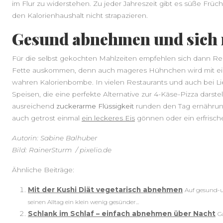
im Flur zu widerstehen. Zu jeder Jahreszeit gibt es süße Früch
den Kalorienhaushalt nicht strapazieren.
Gesund abnehmen und sich 
Für die selbst gekochten Mahlzeiten empfehlen sich dann Rez
Fette auskommen, denn auch mageres Hühnchen wird mit ein
wahren Kalorienbombe. In vielen Restaurants und auch bei Li
Speisen, die eine perfekte Alternative zur 4-Käse-Pizza darste
ausreichend
zuckerarme Flüssigkeit
runden den Tag ernährun
auch getrost einmal
ein leckeres Eis
gönnen oder ein erfrisch
Autorin: Sabine Balhuber
Bild: RainerSturm / pixelio.de
Ähnliche Beiträge:
Mit der Kushi Diät vegetarisch abnehmen
Auf gesund-u
seinen Alltag ein klein wenig gesünder...
Schlank im Schlaf – einfach abnehmen über Nacht
G