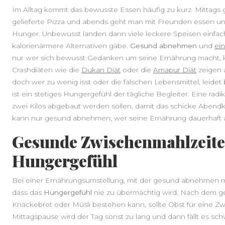
Im Alltag kommt das bewusste Essen häufig zu kurz. Mittags g
gelieferte Pizza und abends geht man mit Freunden essen un
Hunger. Unbewusst landen dann viele leckere Speisen einfac
kalorienärmere Alternativen gäbe.
Gesund abnehmen
und
ei
nur wer sich bewusst Gedanken um seine Ernährung macht, k
Crashdiäten wie die
Dukan Diät
oder die
Amapur Diät
zeigen a
doch wer zu wenig isst oder die falschen Lebensmittel, leidet
ist ein stetiges Hungergefühl der tägliche Begleiter. Eine radik
zwei Kilos abgebaut werden sollen, damit das schicke Abendkle
kann nur gesund abnehmen, wer seine Ernährung dauerhaft 
Gesunde Zwischenmahlzeite
Hungergefühl
Bei einer Ernährungsumstellung, mit der gesund abnehmen mö
dass das
Hungergefühl
nie zu übermächtig wird. Nach dem g
Knäckebrot oder Müsli bestehen kann, sollte Obst für eine Z
Mittagspause wird der Tag sonst zu lang und dann fällt es s