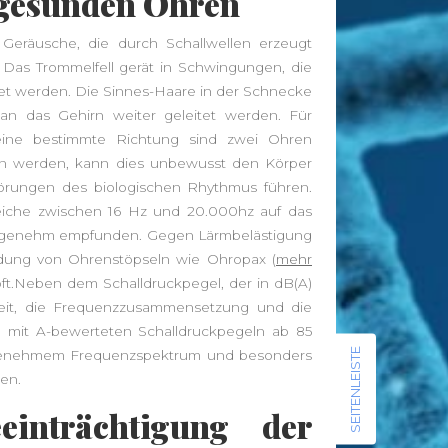
 gesunden Ohren
Radfahren
Rückenschmerzen
Sauna
Sport
schlank
Schlaf
Geräusche, die durch Schallwellen erzeugt
Vitamine
Stoffwechsel
Tee
Training
Das Trommelfell gerät in Schwingungen, die
Wellness
Wandern
Übergewicht
et werden. Die Sinnes-Haare in der Schnecke
 an das Gehirn weiter geleitet werden. Für
ne bestimmte Richtung sind zwei Ohren
en werden, kann dies unbewusst den Körper
örungen des biologischen Rhythmus führen.
News
eiche zwischen 16 Hz und 20.000hz auf das
Leggings – Leichte Stoffe für
unangenehm empfunden. Gegen Lärmbelästigung
endung von Ohrenstöpseln wie Ohropax (
Sommerläufe vs. Thermo-Leggings
mehr
t.Neben dem Schalldruckpegel, der in dB(A)
für kühle Tage
eit, die Frequenzzusammensetzung und die
Musik als Ausdruck deiner Seele: So
n mit A-bewerteten Schalldruckpegeln ab 85
findest du deinen Klang
SEITENLEISTE
angenehmem Frequenzspektrum und besonders
Von der Approbation zur
en.
Praxisleitung: Unternehmertum im
Zahnarztberuf
inträchtigung der
NationalgerichtRezepte.de –