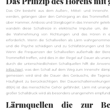
Das Prinzip des Hörens mit
Das Ohr besteht aus dem Außen-, Mittel- und Innenohr. 
werden, gelangen über den Gehörgang an das Trommelfell. 
über Hammer, Amboss und Steigbügel in das Innenohr geleit
wandeln diese Schallreize in elektrische Impulse um, die
die Wahrnehmung von Richtungen und das Hören in ei
erforderlich. Wenn die Schallwellen als Lärm wahrgenomm
und die Psyche schädigen und zu Schlafstörungen und St
Wenn die Frequenzen der Schallwellen außerhalb der Ber
Trommelfell treffen, wird dies in der Regel auf Dauer als 
durch die unterschiedlichsten Schallquellen hilft die Anw
Infos hier
), was den Schall auf dem Weg zum Innenohr dämpf
gemessen wird sind die Dauer des Geräuschs, die Tagesz
Häufigkeit zu berücksichtigen. Bei Dauerschalleinwirkunge
dB(A) ist das menschliche Gehör gefährdet. Lärm mit un
großer Schalldruck wird als besonders unangenehm empfund
Lärmquellen die zur Bee