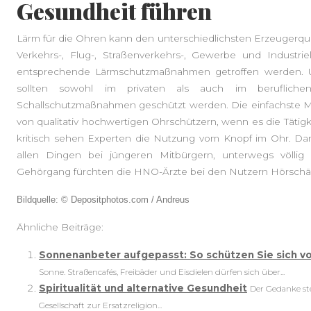
Gesundheit führen
Lärm für die Ohren kann den unterschiedlichsten Erzeugerqu
Verkehrs-, Flug-, Straßenverkehrs-, Gewerbe und Indust
entsprechende Lärmschutzmaßnahmen getroffen werden.
sollten sowohl im privaten als auch im beruflich
Schallschutzmaßnahmen geschützt werden. Die einfachste M
von qualitativ hochwertigen Ohrschützern, wenn es die Tätig
kritisch sehen Experten die Nutzung vom Knopf im Ohr. Da
allen Dingen bei jüngeren Mitbürgern, unterwegs völlig
Gehörgang fürchten die HNO-Ärzte bei den Nutzern Hörschäd
Bildquelle: © Depositphotos.com / Andreus
Ähnliche Beiträge:
Sonnenanbeter aufgepasst: So schützen Sie sich v
Sonne. Straßencafés, Freibäder und Eisdielen dürfen sich über...
Spiritualität und alternative Gesundheit
Der Gedanke ste
Gesellschaft zur Ersatzreligion...