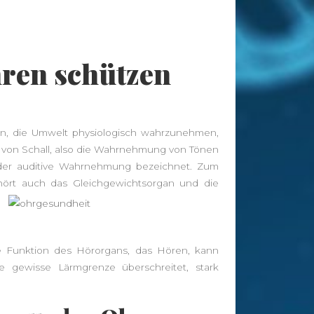
Tags
hren schützen
abnehmen
Allergie
Antioxidantien
Altenpflege
Apotheke
Bewegung
CBD
CBD
Ayurveda
Diät
Öl
n, die Umwelt physiologisch wahrzunehmen,
Erkältung
von Schall, also die Wahrnehmung von Tönen
Ernährung
Ernährungsumstellung
der auditive Wahrnehmung bezeichnet. Zum
Fitness
Fitnessstudio
Fitnesstraining
hört auch das Gleichgewichtsorgan und die
Gesunder Schlaf
Gesundheit
Golf
Haarausfall
Haut
Hautpflege
Die Funktion des Hörorgans, das Hören, kann
Hygiene
Kräuter
Massage
Joggen
Kaffee
e gewisse Lärmgrenze überschreitet, stark
Nahrungsergänzung
Nahrungsergänzungsmittel
Online
Pflege
Apotheke
Pflegeheim