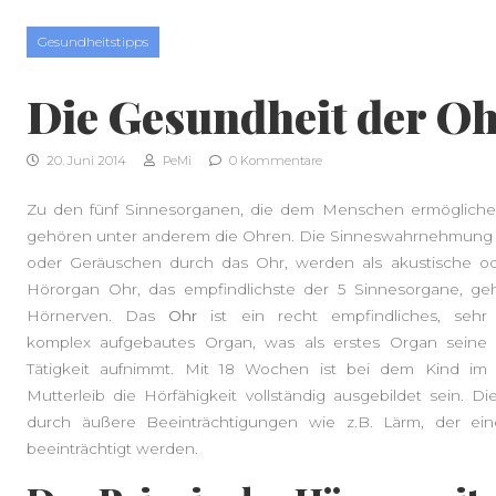
Skip to content
Gesundheitstipps
Die Gesundheit der O
20. Juni 2014
PeMi
0 Kommentare
Zu den fünf Sinnesorganen, die dem Menschen ermögliche
gehören unter anderem die Ohren. Die Sinneswahrnehmung 
oder Geräuschen durch das Ohr, werden als akustische o
Hörorgan Ohr, das empfindlichste der 5 Sinnesorgane, ge
Hörnerven. Das
Ohr
ist ein recht empfindliches, sehr
komplex aufgebautes Organ, was als erstes Organ seine
Tätigkeit aufnimmt. Mit 18 Wochen ist bei dem Kind im
Mutterleib die Hörfähigkeit vollständig ausgebildet sein. 
durch äußere Beeinträchtigungen wie z.B. Lärm, der ein
beeinträchtigt werden.