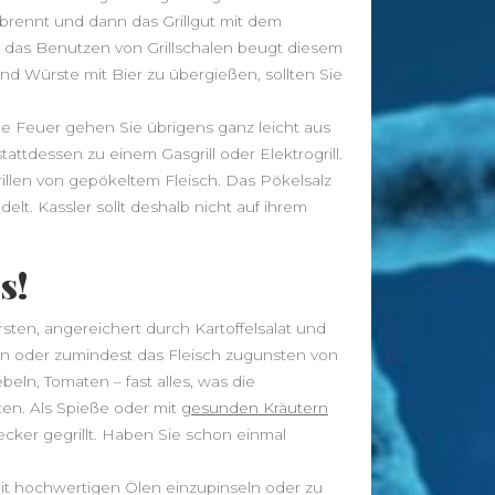
Radfahren
Rückenschmerzen
Sauna
erbrennt und dann das Grillgut mit dem
Sport
schlank
Schlaf
r das Benutzen von Grillschalen beugt diesem
Vitamine
Stoffwechsel
Tee
Training
und Würste mit Bier zu übergießen, sollten Sie
Wellness
Wandern
Übergewicht
ne Feuer gehen Sie übrigens ganz leicht aus
tattdessen zu einem Gasgrill oder Elektrogrill.
llen von gepökeltem Fleisch. Das Pökelsalz
t. Kassler sollt deshalb nicht auf ihrem
News
Leggings – Leichte Stoffe für
s!
Sommerläufe vs. Thermo-Leggings
für kühle Tage
ten, angereichert durch Kartoffelsalat und
Musik als Ausdruck deiner Seele: So
ann oder zumindest das Fleisch zugunsten von
findest du deinen Klang
eln, Tomaten – fast alles, was die
Von der Approbation zur
ten. Als Spieße oder mit
gesunden Kräutern
Praxisleitung: Unternehmertum im
ecker gegrillt. Haben Sie schon einmal
Zahnarztberuf
NationalgerichtRezepte.de –
mit hochwertigen Ölen einzupinseln oder zu