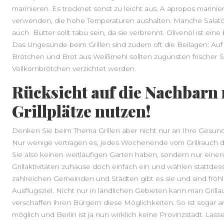
marinieren. Es trocknet sonst zu leicht aus. A apropos marinie
verwenden, die hohe Temperaturen aushalten. Manche Salatöl
auch Butter sollt tabu sein, da sie verbrennt. Olivenöl ist ein
Das Ungesunde beim Grillen sind zudem oft die Beilagen: Auf
Brötchen und Brot aus Weißmehl sollten zugunsten frischer S
Vollkornbrötchen verzichtet werden.
Rücksicht auf die Nachbarn 
Grillplätze nutzen!
Denken Sie beim Thema Grillen aber nicht nur an Ihre Gesund
Nur wenige vertragen es, jedes Wochenende vom Grillrauch 
Sie also keinen weitläufigen Garten haben, sondern nur einen
Grillaktivitäten zuhause doch einfach ein und wählen stattdesse
zahlreichen Gemeinden und Städten gibt es sie und sind frö
Ausflugsziel. Nicht nur in ländlichen Gebieten kann man Grilla
verschaffen ihren Bürgern diese Möglichkeiten. So ist sogar a
möglich und Berlin ist ja nun wirklich keine Provinzstadt. Lasse