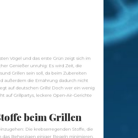
Tags
abnehmen
Allergie
Antioxidantien
Altenpflege
Apotheke
Bewegung
CBD
CBD
Ayurveda
Diät
Öl
ten Vögel und das erste Grün zeigt sich im
Erkältung
her Genießer unruhig: Es wird Zeit, die
Ernährung
Ernährungsumstellung
und Grillen sein soll, da beim Zubereiten
Fitness
Fitnessstudio
Fitnesstraining
d außerdem die Ernährung dadurch nicht
egt auf deutschen Grills! Doch wer ein wenig
Gesunder Schlaf
Gesundheit
ht auf Grillpartys, leckere Open-Air-Gerichte
Golf
Haarausfall
Haut
Hautpflege
Hygiene
offe beim Grillen
Kräuter
Massage
Joggen
Kaffee
Nahrungsergänzung
Nahrungsergänzungsmittel
Online
einzugehen: Die krebserregenden Stoffe, die
Pflege
Apotheke
Pflegeheim
h das Beherzigen einiger Regeln minimieren.