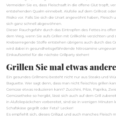
Vermeiden Sie es, dass Fleischsaft in die offene Glut tropft, v
entstehenden Qualm einnebelt. Alufolie auf dem Grillrost ode
Risiko vor. Falls Sie sich die Unart angewöhnt haben, Fleisch 
sich ganz schnell abgewöhnen.
Dieser Rauchgefahr durch das Eintropfen des Fettes ins offe
dem Weg, wenn Sie aufs Grillen mit Grillkohle verzichten und s
Krebserregende Stoffe entstehen übrigens auch durch das Gri
wird dabei in gesundheitsgefährdende Nitrosamine umgewandel
Einkaufszettel für die nächste Grillparty stehen!
Grillen Sie mal etwas andere
Ein gesundes Grillmenü besteht nicht nur aus Steaks und Würs
Baguette. Wer sagt denn, dass man nicht fleischlos grillen k
Gemüse etwas reduzieren kann? Zucchini, Pilze, Paprika, Zwieb
Gemüsetheke so hergibt, lässt sich auch auf dem Grill zuberei
in Alufoliepäckchen vorbereitet, sind sie in wenigen Minuten l
Schafskäse gegrillt oder Feta? Lecker!
Es empfiehlt sich, dieses Grillgut und auch manches Fleisch 