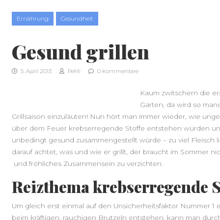
Skip to content
Ernährung
Gesundheit
Gesund grillen
5. April 2013
PeMi
0 Kommentare
Kaum zwitschern die ers
Garten, da wird so manc
Grillsaison einzuläuten! Nun hört man immer wieder, wie unges
über dem Feuer krebserregende Stoffe entstehen würden un
unbedingt gesund zusammengestellt würde – zu viel Fleisch li
darauf achtet, was und wie er grillt, der braucht im Sommer nic
und fröhliches Zusammensein zu verzichten.
Reizthema krebserregende St
Um gleich erst einmal auf den Unsicherheitsfaktor Nummer 1 
beim kräftigen, rauchigen Brutzeln entstehen, kann man durc