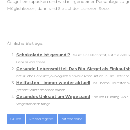
Gasgrill einzupacken und wild in irgendeiner Parkanlage zu gr
Möglichkeiten, dann sind Sie auf der sicheren Seite.
Ähnliche Beiträge:
Schokolade ist gesund!?
Das ist eine Nachricht, auf die vie
Genuss von etwas...
Gesunde Lebensmittel: Das Bio-Siegel als Einkaufs
natürliche Herkunft, ökologisch sinnvolle Produktion in Bio-Betrieben
Heilfasten – immer wieder aktuell
Das Thema Heilfasten wi
„fetten“ Wintermonate haben...
Gesundes Unkraut am Wegesrand
Endlich Frühling! An a
Wegesrändern fängt...
Grillen
krebserregend
Nitrosamine